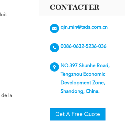
CONTACTER
doit
qin.min@tsds.com.cn
0086-0632-5236-036
NO.397 Shunhe Road,
Tengzhou Economic
Development Zone,
Shandong, China.
 de la
Get A Free Quote