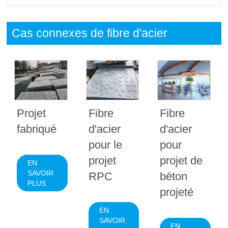
Cas connexes de fibre d'acier
Projet
Fibre
Fibre
fabriqué
d'acier
d'acier
pour le
pour
projet
projet de
EN
SAVOIR
RPC
béton
PLUS
projeté
EN
SAVOIR
EN