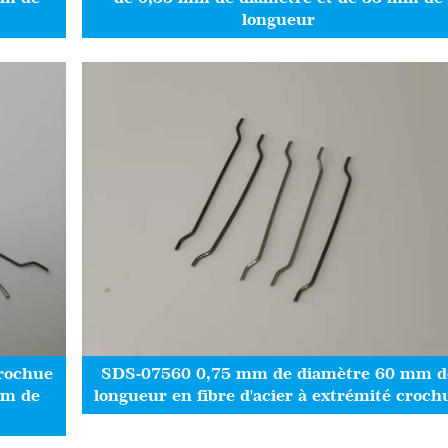
longueur
crochue
SDS-07560 0,75 mm de diamètre 60 mm d
mm de
longueur en fibre d'acier à extrémité croch