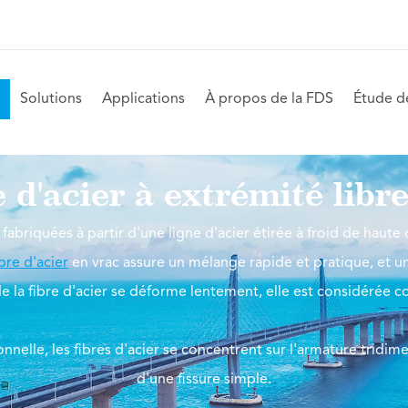
Solutions
Applications
À propos de la FDS
Étude d
e d'acier à extrémité libr
fabriquées à partir d'une ligne d'acier étirée à froid de haute 
ibre d'acier
en vrac assure un mélange rapide et pratique, et u
e la fibre d'acier se déforme lentement, elle est considérée 
nnelle, les fibres d'acier se concentrent sur l'armature tridim
d'une fissure simple.