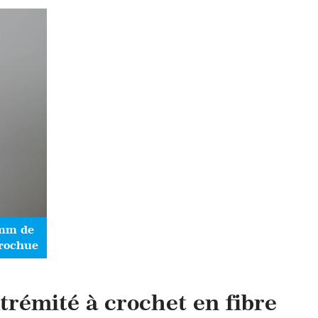
 mm de
crochue
xtrémité à crochet en fibre