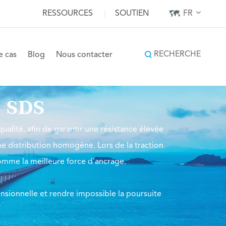
RESSOURCES
|
SOUTIEN
FR
RECHERCHE
e cas
Blog
Nous contacter
e SDS
qualité, afin de garantir une résistance élevée
ne distribution homogène. Lors de la traction
comme la meilleure force d'ancrage.
ensionnelle et rendre impossible la poursuite