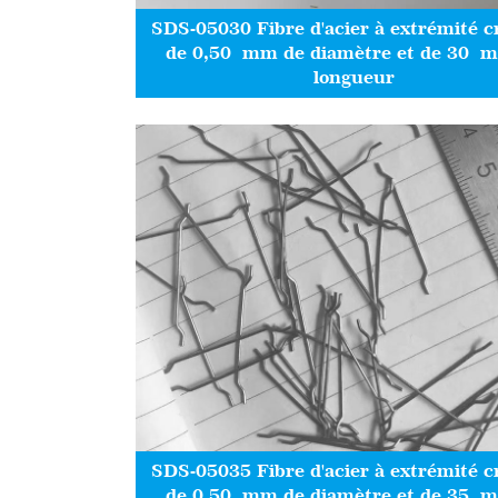
SDS-05030 Fibre d'acier à extrémité 
de 0,50 mm de diamètre et de 30 
longueur
SDS-05035 Fibre d'acier à extrémité 
de 0,50 mm de diamètre et de 35 