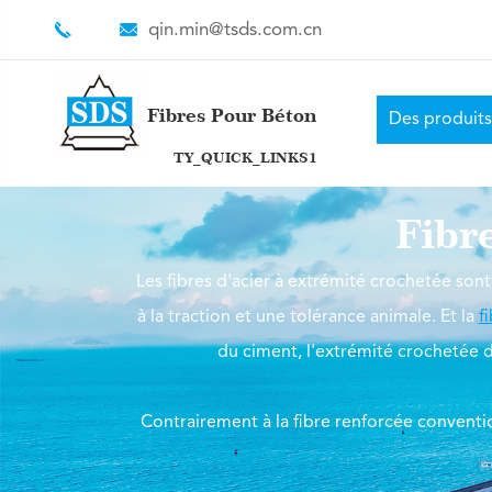
qin.min@tsds.com.cn
Fibres Pour Béton
Des produits
TY_QUICK_LINKS1
Fibr
Les fibres d'acier à extrémité crochetée sont 
à la traction et une tolérance animale. Et la
f
du ciment, l'extrémité crochetée d
Contrairement à la fibre renforcée conventio